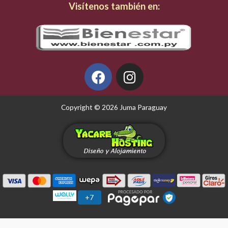
Visítenos también en:
p
p
F
I
a
n
c
s
e
t
Copyright © 2026 Juma Paraguay
b
a
o
g
o
r
k
a
m