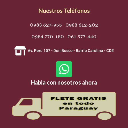
Nuestros Teléfonos
0983 627-955 0983 612-202
0984 770-180 061 577-440
Av. Peru 107 - Don Bosco - Barrio Carolina - CDE
W
h
Habla con nosotros ahora
a
t
s
a