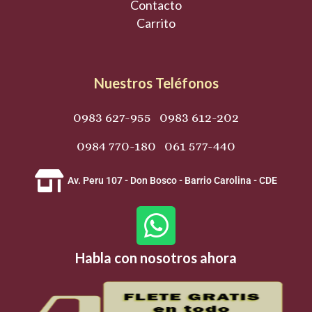
Contacto
Carrito
Nuestros Teléfonos
0983 627-955 0983 612-202
0984 770-180 061 577-440
Av. Peru 107 - Don Bosco - Barrio Carolina - CDE
W
h
Habla con nosotros ahora
a
t