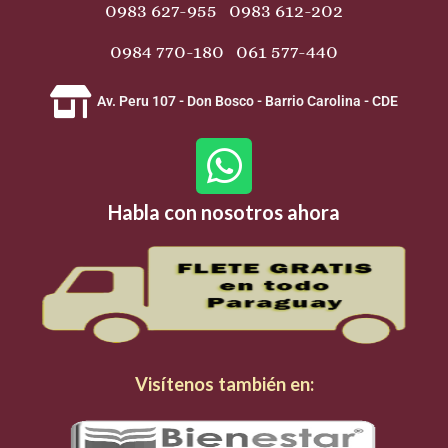
0983 627-955 0983 612-202
0984 770-180 061 577-440
Av. Peru 107 - Don Bosco - Barrio Carolina - CDE
W
h
Habla con nosotros ahora
a
t
s
a
Visítenos también en:
p
p