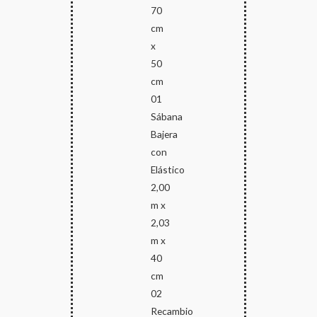
70
cm
x
50
cm
01
Sábana
Bajera
con
Elástico
2,00
m x
2,03
m x
40
cm
02
Recambio