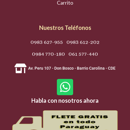
Carrito
Nuestros Teléfonos
0983 627-955 0983 612-202
0984 770-180 061 577-440
Av. Peru 107 - Don Bosco - Barrio Carolina - CDE
W
h
Habla con nosotros ahora
a
t